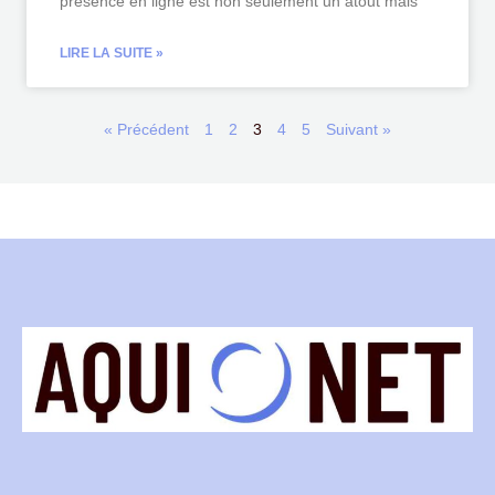
présence en ligne est non seulement un atout mais
LIRE LA SUITE »
« Précédent
1
2
3
4
5
Suivant »