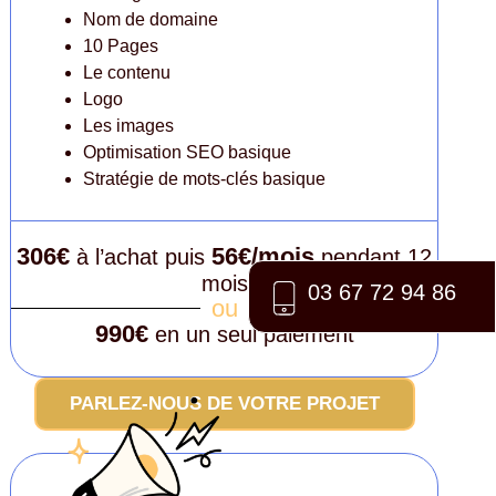
Nom de domaine
10 Pages
Le contenu
Logo
Les images
Optimisation SEO basique
Stratégie de mots-clés basique
306€
56€/mois
à l’achat puis
pendant 12
mois
03 67 72 94 86
ou
990€
en un seul paiement
PARLEZ-NOUS DE VOTRE PROJET