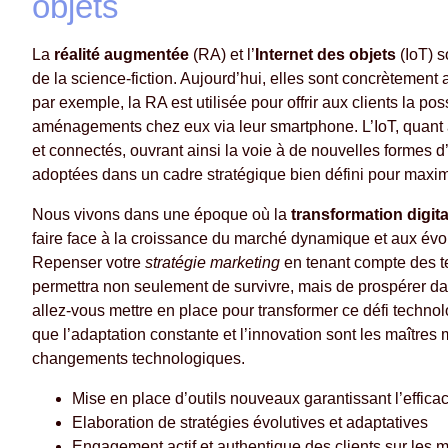
objets
La
réalité augmentée
(RA) et l’
Internet des objets
(IoT) s
de la science-fiction. Aujourd’hui, elles sont concrètement
par exemple, la RA est utilisée pour offrir aux clients la p
aménagements chez eux via leur smartphone. L’IoT, quant à l
et connectés, ouvrant ainsi la voie à de nouvelles formes d’
adoptées dans un cadre stratégique bien défini pour maximis
Nous vivons dans une époque où la
transformation digita
faire face à la croissance du marché dynamique et aux év
Repenser votre
stratégie marketing
en tenant compte des t
permettra non seulement de survivre, mais de prospérer da
allez-vous mettre en place pour transformer ce défi techno
que l’adaptation constante et l’innovation sont les maître
changements technologiques.
Mise en place d’outils nouveaux garantissant l’efficac
Elaboration de stratégies évolutives et adaptatives
Engagement actif et authentique des clients sur les 